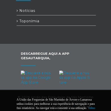
Notícias
Toponímia
DESCARREGUE AQUI A APP
GESAUTARQUIA,
© 2026 União das Freguesias de São Martinho
A União das Freguesias de São Martinho de Àrvore e Lamarosa
de Àrvore e Lamarosa. Todos os direitos
utiliza cookies para melhorar a sua experiência de navegação e para
reservados |
Termos e Condições
|
*
Chamada
fins estatísticos. Ao navegar está a consentir a sua utilização.
Termo