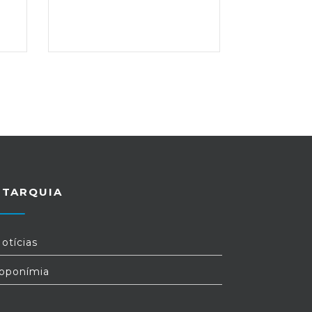
UTARQUIA
otícias
oponímia