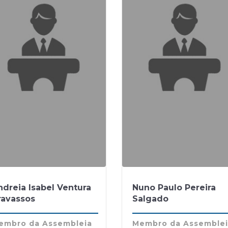
ndreia Isabel Ventura
Nuno Paulo Pereira
ravassos
Salgado
embro da Assembleia
Membro da Assemble