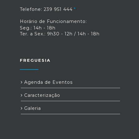
Registos e do Notariado (IRN), o
Telefone: 239 951 444
Ministério dos Negócios Estrangeiros e
a Imprensa Nacional Casa da Moeda
Horário de Funcionamento:
vão, no futuro, criar quiosques
Seg.: 14h - 18h
biométricos.Com estes quiosques de
Ter. a Sex.: 9h30 - 12h / 14h - 18h
atendimento self-service, deixa de ser
necessário a recolha de dados
biométricos no atendimento presencial
nos balcões do IRN.Fonte: Portal da
Justiça
FREGUESIA
Agenda de Eventos
Caracterização
Galeria