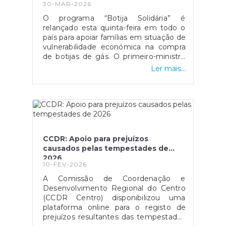
30-MAR-2026
O programa “Botija Solidária” é
relançado esta quinta-feira em todo o
país para apoiar famílias em situação de
vulnerabilidade económica na compra
de botijas de gás. O primeiro-ministro
Luís Montenegro anunciou o aumento
Ler mais...
da comparticipação de 15 para 25 euros
durante os próximos três meses,
justificando a medida com o impacto
da guerra no Médio Oriente.
CCDR: Apoio para prejuízos
causados pelas tempestades de
2026
10-FEV-2026
A Comissão de Coordenação e
Desenvolvimento Regional do Centro
(CCDR Centro) disponibilizou uma
plataforma online para o registo de
prejuízos resultantes das tempestades