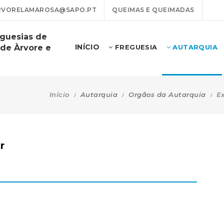
VORELAMAROSA@SAPO.PT
QUEIMAS E QUEIMADAS
eguesias de
INÍCIO
 de Àrvore e
FREGUESIA
AUTARQUIA
Início
Autarquia
Orgãos da Autarquia
E
r