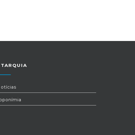
UTARQUIA
otícias
oponímia