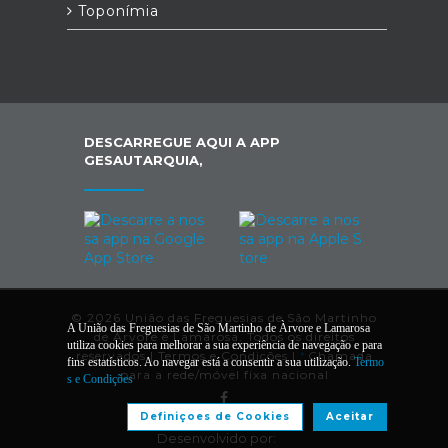
Toponímia
DESCARREGUE AQUI A APP
GESAUTARQUIA,
© 2026 União das Freguesias de São Martinho
A União das Freguesias de São Martinho de Àrvore e Lamarosa
de Àrvore e Lamarosa. Todos os direitos
utiliza cookies para melhorar a sua experiência de navegação e para
reservados |
Termos e Condições
|
*
Chamada
fins estatísticos. Ao navegar está a consentir a sua utilização.
Termo
para a rede/móvel fixa nacional
s e Condições
Definiçoes de Cookies
Aceitar
Desenvolvido por: